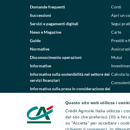
Domande frequenti
Conti
Successioni
Apri un c
Servizi e pagamenti digitali
Segui prat
News e Magazine
Carte
Guide
Prestiti e
Normative
Assicurazi
Disconoscimento operazioni
Mutui
Informative
Investimen
Informativa sulla sostenibilità nel settore dei
Calcola la
servizi finanziari
Consulenti
Informativa sulla presa in considerazione dei
PAI
Questo sito web utilizza i cook
Etica e conformità
Crédit Agricole Italia utilizza i 
Whistleblowing
del sito che preferisci (III) a fin
su "Accetta" per accettare i cooki
richiesto il consenso). In altern