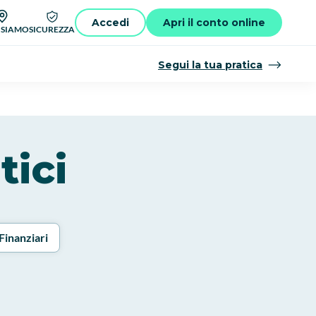
Accedi
Apri il conto online
 SIAMO
SICUREZZA
Segui la tua pratica
tici
Finanziari