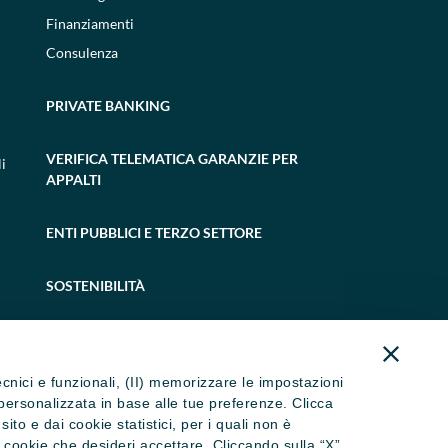
Finanziamenti
Consulenza
PRIVATE BANKING
VERIFICA TELEMATICA GARANZIE PER
i
APPALTI
ENTI PUBBLICI E TERZO SETTORE
SOSTENIBILITÀ
tecnici e funzionali, (II) memorizzare le impostazioni
ità personalizzata in base alle tue preferenze. Clicca
to e dai cookie statistici, per i quali non è
i cookie che desideri accettare. Cliccando sulla “X”