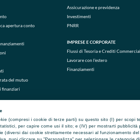
Assicurazione e previdenza
onto
Investimenti
ica apertura conto
PNRR
IMPRESE E CORPORATE
 finanziamenti
Flussi di Tesoria e Crediti Commercial
oni
Lavorare con l'estero
Finanziamenti
ti
 rata del mutuo
 finanziari
ie
cookie (compresi i cookie di terze parti) su questo sito (I) per scopi 
i statistici, per capire come usi il sito; e (IV) per mostrarti pubblic
e (diversi dai cookie strettamente necessari al funzionamento del si
ativa, puoi cliccare su "Personalizza" per selezionare le categorie d