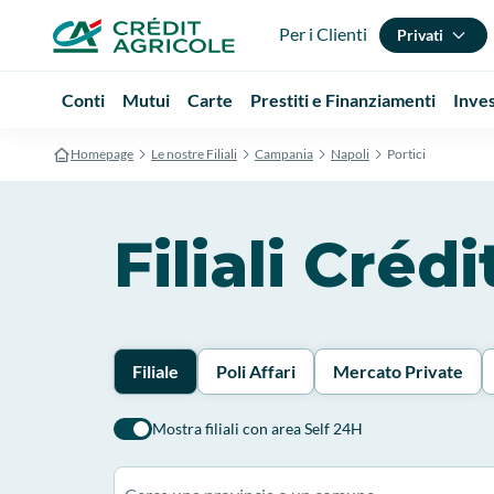
Per i Clienti
Privati
Conti
Mutui
Carte
Prestiti e Finanziamenti
Inve
Homepage
Le nostre Filiali
Campania
Napoli
Portici
Filiali Créd
Filiale
Poli Affari
Mercato Private
Mostra filiali con area Self 24H