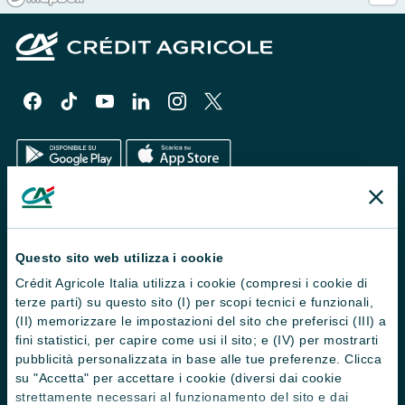
Il Gruppo
Trova filiali
Questo sito web utilizza i cookie
Crédit Agricole Italia utilizza i cookie (compresi i cookie di
Contattaci
terze parti) su questo sito (I) per scopi tecnici e funzionali,
Domande frequenti
(II) memorizzare le impostazioni del sito che preferisci (III) a
fini statistici, per capire come usi il sito; e (IV) per mostrarti
Successioni
pubblicità personalizzata in base alle tue preferenze. Clicca
su "Accetta" per accettare i cookie (diversi dai cookie
Servizi e pagamenti digitali
strettamente necessari al funzionamento del sito e dai