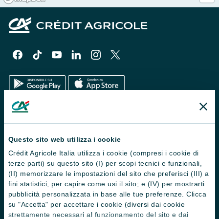
Il Gruppo
Trova filiali
Questo sito web utilizza i cookie
Crédit Agricole Italia utilizza i cookie (compresi i cookie di
Contattaci
terze parti) su questo sito (I) per scopi tecnici e funzionali,
Domande frequenti
(II) memorizzare le impostazioni del sito che preferisci (III) a
fini statistici, per capire come usi il sito; e (IV) per mostrarti
Successioni
pubblicità personalizzata in base alle tue preferenze. Clicca
su "Accetta" per accettare i cookie (diversi dai cookie
Servizi e pagamenti digitali
strettamente necessari al funzionamento del sito e dai