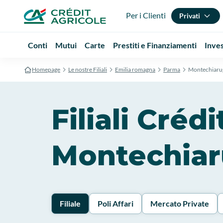
Per i Clienti
Privati
Conti
Mutui
Carte
Prestiti e Finanziamenti
Inve
Homepage
Le nostre Filiali
Emilia romagna
Parma
Montechiaru
Filiali Créd
Montechiar
Filiale
Poli Affari
Mercato Private