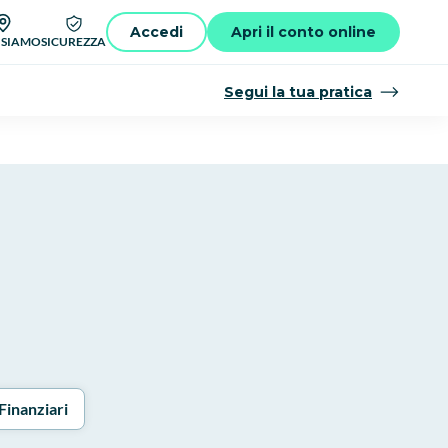
Accedi
Apri il conto online
 SIAMO
SICUREZZA
Segui la tua pratica
Finanziari