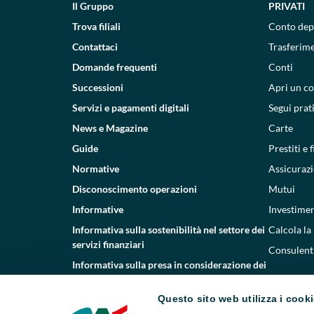
Il Gruppo
PRIVATI
Trova filiali
Conto dep
Contattaci
Trasferim
Domande frequenti
Conti
Successioni
Apri un c
Servizi e pagamenti digitali
Segui prat
News e Magazine
Carte
Guide
Prestiti e
Normative
Assicurazi
Disconoscimento operazioni
Mutui
Informative
Investimen
Informativa sulla sostenibilità nel settore dei
Calcola la
servizi finanziari
Consulenti
Informativa sulla presa in considerazione dei
PAI
Questo sito web utilizza i cook
Etica e conformità