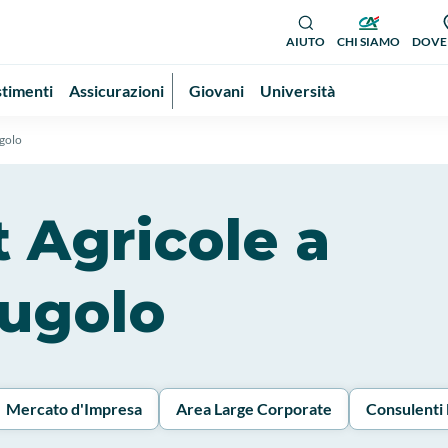
AIUTO
CHI SIAMO
DOVE
stimenti
Assicurazioni
Giovani
Università
golo
it Agricole a
ugolo
Mercato d'Impresa
Area Large Corporate
Consulenti 