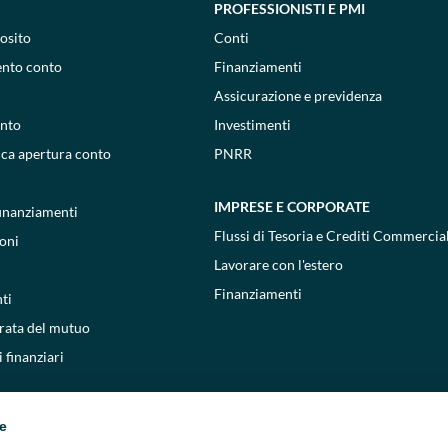
PROFESSIONISTI E PMI
osito
Conti
ento conto
Finanziamenti
Assicurazione e previdenza
onto
Investimenti
ica apertura conto
PNRR
IMPRESE E CORPORATE
 finanziamenti
Flussi di Tesoria e Crediti Commercial
oni
Lavorare con l'estero
Finanziamenti
ti
 rata del mutuo
 finanziari
ie