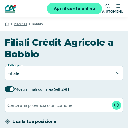
Apri il conto online
AIUTO
MENU
Piacenza
Bobbio
Filiali Crédit Agricole a
Bobbio
Filtra per
Filiale
Mostra filiali con area Self 24H
Usa la tua posizione