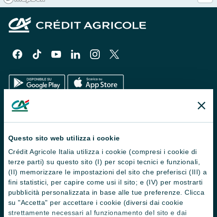
Il Gruppo
Trova filiali
Questo sito web utilizza i cookie
Crédit Agricole Italia utilizza i cookie (compresi i cookie di
Contattaci
terze parti) su questo sito (I) per scopi tecnici e funzionali,
Domande frequenti
(II) memorizzare le impostazioni del sito che preferisci (III) a
fini statistici, per capire come usi il sito; e (IV) per mostrarti
Successioni
pubblicità personalizzata in base alle tue preferenze. Clicca
su "Accetta" per accettare i cookie (diversi dai cookie
Servizi e pagamenti digitali
strettamente necessari al funzionamento del sito e dai