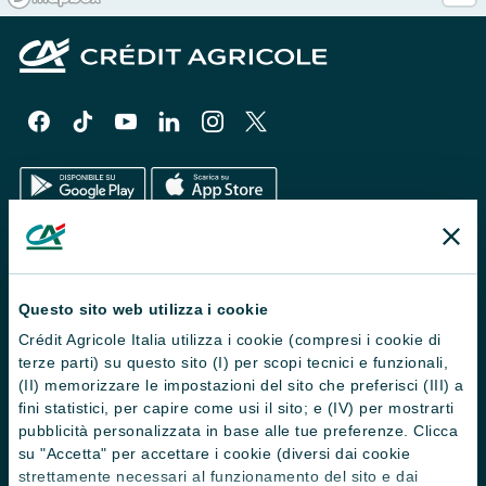
Il Gruppo
Trova filiali
Questo sito web utilizza i cookie
Crédit Agricole Italia utilizza i cookie (compresi i cookie di
Contattaci
terze parti) su questo sito (I) per scopi tecnici e funzionali,
Domande frequenti
(II) memorizzare le impostazioni del sito che preferisci (III) a
fini statistici, per capire come usi il sito; e (IV) per mostrarti
Successioni
pubblicità personalizzata in base alle tue preferenze. Clicca
su "Accetta" per accettare i cookie (diversi dai cookie
Servizi e pagamenti digitali
strettamente necessari al funzionamento del sito e dai