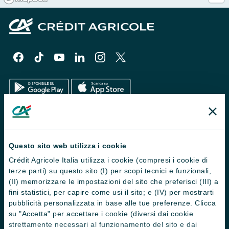
Il Gruppo
Trova filiali
Questo sito web utilizza i cookie
Crédit Agricole Italia utilizza i cookie (compresi i cookie di
Contattaci
terze parti) su questo sito (I) per scopi tecnici e funzionali,
Domande frequenti
(II) memorizzare le impostazioni del sito che preferisci (III) a
fini statistici, per capire come usi il sito; e (IV) per mostrarti
Successioni
pubblicità personalizzata in base alle tue preferenze. Clicca
su "Accetta" per accettare i cookie (diversi dai cookie
Servizi e pagamenti digitali
strettamente necessari al funzionamento del sito e dai