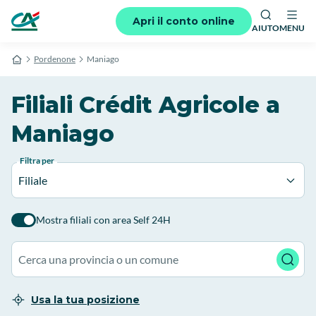
Apri il conto online
AIUTO
MENU
Pordenone
Maniago
Filiali Crédit Agricole a
Maniago
Filtra per
Filiale
Mostra filiali con area Self 24H
Usa la tua posizione