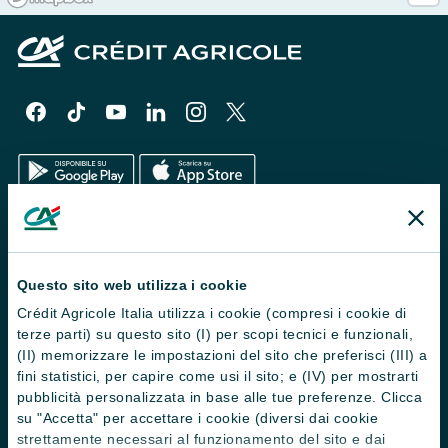
Il Gruppo
Trova filiali
Questo sito web utilizza i cookie
Crédit Agricole Italia utilizza i cookie (compresi i cookie di
Contattaci
terze parti) su questo sito (I) per scopi tecnici e funzionali,
Domande frequenti
(II) memorizzare le impostazioni del sito che preferisci (III) a
fini statistici, per capire come usi il sito; e (IV) per mostrarti
Successioni
pubblicità personalizzata in base alle tue preferenze. Clicca
su "Accetta" per accettare i cookie (diversi dai cookie
Servizi e pagamenti digitali
strettamente necessari al funzionamento del sito e dai