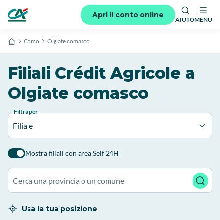
Apri il conto online
AIUTO
MENU
Como
Olgiate comasco
Filiali Crédit Agricole a
Olgiate comasco
Filtra per
Filiale
Mostra filiali con area Self 24H
Usa la tua posizione