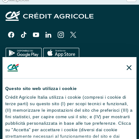
Il Gruppo
Trova filiali
Questo sito web utilizza i cookie
Crédit Agricole Italia utilizza i cookie (compresi i cookie di
Contattaci
terze parti) su questo sito (I) per scopi tecnici e funzionali,
Domande frequenti
(II) memorizzare le impostazioni del sito che preferisci (III) a
fini statistici, per capire come usi il sito; e (IV) per mostrarti
Successioni
pubblicità personalizzata in base alle tue preferenze. Clicca
su "Accetta" per accettare i cookie (diversi dai cookie
Servizi e pagamenti digitali
strettamente necessari al funzionamento del sito e dai