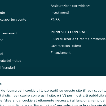
Assicurazione e previdenza
onto
Investimenti
ica apertura conto
PNRR
IMPRESE E CORPORATE
 finanziamenti
Flussi di Tesoria e Crediti Commercial
oni
Lavorare con l'estero
Finanziamenti
ti
 rata del mutuo
 finanziari
ie
cookie (compresi i cookie di terze parti) su questo sito (I) per scopi 
i statistici, per capire come usi il sito; e (IV) per mostrarti pubblic
e (diversi dai cookie strettamente necessari al funzionamento del si
ativa, puoi cliccare su "Personalizza" per selezionare le categorie d