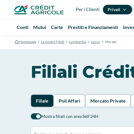
Per i Clienti
Privati
Conti
Mutui
Carte
Prestiti e Finanziamenti
Inve
Homepage
Le nostre Filiali
Lombardia
Lecco
Merate
Filiali Créd
Filiale
Poli Affari
Mercato Private
Mostra filiali con area Self 24H