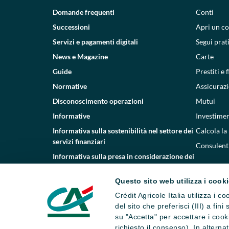
Domande frequenti
Conti
Successioni
Apri un c
Servizi e pagamenti digitali
Segui prat
News e Magazine
Carte
Guide
Prestiti e
Normative
Assicurazi
Disconoscimento operazioni
Mutui
Informative
Investimen
Informativa sulla sostenibilità nel settore dei
Calcola la
servizi finanziari
Consulenti
Informativa sulla presa in considerazione dei
PAI
Questo sito web utilizza i cook
Etica e conformità
Crédit Agricole Italia utilizza i 
Whistleblowing
del sito che preferisci (III) a fin
su "Accetta" per accettare i cooki
richiesto il consenso). In altern