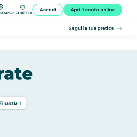
Accedi
Apri il conto online
 SIAMO
SICUREZZA
Segui la tua pratica
rate
Finanziari