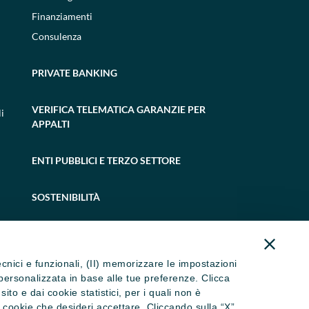
Finanziamenti
Consulenza
PRIVATE BANKING
VERIFICA TELEMATICA GARANZIE PER
i
APPALTI
ENTI PUBBLICI E TERZO SETTORE
SOSTENIBILITÀ
tecnici e funzionali, (II) memorizzare le impostazioni
ità personalizzata in base alle tue preferenze. Clicca
to e dai cookie statistici, per i quali non è
i cookie che desideri accettare. Cliccando sulla “X”