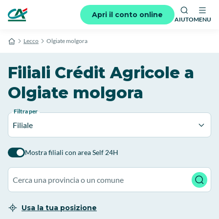
Apri il conto online
AIUTO
MENU
Lecco
Olgiate molgora
Filiali Crédit Agricole a
Olgiate molgora
Filtra per
Filiale
Mostra filiali con area Self 24H
Usa la tua posizione