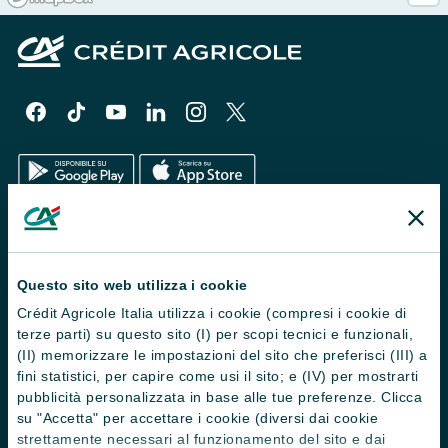
Il Gruppo
Trova filiali
Questo sito web utilizza i cookie
Crédit Agricole Italia utilizza i cookie (compresi i cookie di
Contattaci
terze parti) su questo sito (I) per scopi tecnici e funzionali,
Domande frequenti
(II) memorizzare le impostazioni del sito che preferisci (III) a
fini statistici, per capire come usi il sito; e (IV) per mostrarti
Successioni
pubblicità personalizzata in base alle tue preferenze. Clicca
su "Accetta" per accettare i cookie (diversi dai cookie
Servizi e pagamenti digitali
strettamente necessari al funzionamento del sito e dai