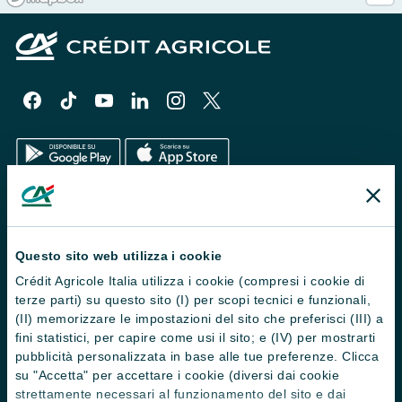
Il Gruppo
Trova filiali
Questo sito web utilizza i cookie
Crédit Agricole Italia utilizza i cookie (compresi i cookie di
Contattaci
terze parti) su questo sito (I) per scopi tecnici e funzionali,
Domande frequenti
(II) memorizzare le impostazioni del sito che preferisci (III) a
fini statistici, per capire come usi il sito; e (IV) per mostrarti
Successioni
pubblicità personalizzata in base alle tue preferenze. Clicca
su "Accetta" per accettare i cookie (diversi dai cookie
Servizi e pagamenti digitali
strettamente necessari al funzionamento del sito e dai