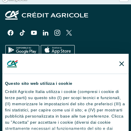
Il Gruppo
Trova filiali
Questo sito web utilizza i cookie
Crédit Agricole Italia utilizza i cookie (compresi i cookie di
Contattaci
terze parti) su questo sito (I) per scopi tecnici e funzionali,
Domande frequenti
(II) memorizzare le impostazioni del sito che preferisci (III) a
fini statistici, per capire come usi il sito; e (IV) per mostrarti
Successioni
pubblicità personalizzata in base alle tue preferenze. Clicca
su "Accetta" per accettare i cookie (diversi dai cookie
Servizi e pagamenti digitali
strettamente necessari al funzionamento del sito e dai