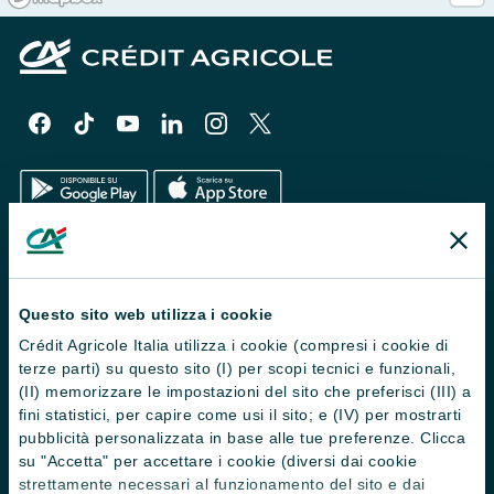
Il Gruppo
Trova filiali
Questo sito web utilizza i cookie
Crédit Agricole Italia utilizza i cookie (compresi i cookie di
Contattaci
terze parti) su questo sito (I) per scopi tecnici e funzionali,
Domande frequenti
(II) memorizzare le impostazioni del sito che preferisci (III) a
fini statistici, per capire come usi il sito; e (IV) per mostrarti
Successioni
pubblicità personalizzata in base alle tue preferenze. Clicca
su "Accetta" per accettare i cookie (diversi dai cookie
Servizi e pagamenti digitali
strettamente necessari al funzionamento del sito e dai