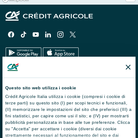
Il Gruppo
Trova filiali
Questo sito web utilizza i cookie
Crédit Agricole Italia utilizza i cookie (compresi i cookie di
Contattaci
terze parti) su questo sito (I) per scopi tecnici e funzionali,
Domande frequenti
(II) memorizzare le impostazioni del sito che preferisci (III) a
fini statistici, per capire come usi il sito; e (IV) per mostrarti
Successioni
pubblicità personalizzata in base alle tue preferenze. Clicca
su "Accetta" per accettare i cookie (diversi dai cookie
Servizi e pagamenti digitali
strettamente necessari al funzionamento del sito e dai