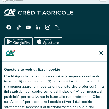
Il Gruppo
Trova filiali
Questo sito web utilizza i cookie
Crédit Agricole Italia utilizza i cookie (compresi i cookie di
Contattaci
terze parti) su questo sito (I) per scopi tecnici e funzionali,
Domande frequenti
(II) memorizzare le impostazioni del sito che preferisci (III) a
fini statistici, per capire come usi il sito; e (IV) per mostrarti
Successioni
pubblicità personalizzata in base alle tue preferenze. Clicca
su "Accetta" per accettare i cookie (diversi dai cookie
Servizi e pagamenti digitali
strettamente necessari al funzionamento del sito e dai