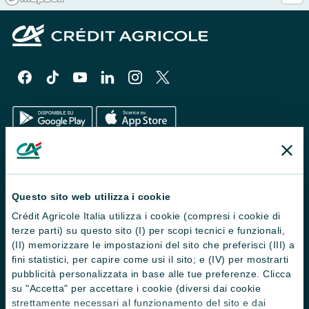
Il Gruppo
Trova filiali
Questo sito web utilizza i cookie
Crédit Agricole Italia utilizza i cookie (compresi i cookie di
Contattaci
terze parti) su questo sito (I) per scopi tecnici e funzionali,
Domande frequenti
(II) memorizzare le impostazioni del sito che preferisci (III) a
fini statistici, per capire come usi il sito; e (IV) per mostrarti
Successioni
pubblicità personalizzata in base alle tue preferenze. Clicca
su "Accetta" per accettare i cookie (diversi dai cookie
Servizi e pagamenti digitali
strettamente necessari al funzionamento del sito e dai