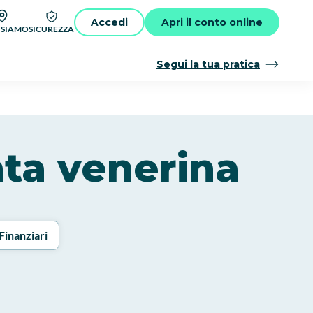
Accedi
Apri il conto online
 SIAMO
SICUREZZA
Segui la tua pratica
anta venerina
Finanziari