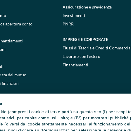
Assicurazione e previdenza
onto
Investimenti
ica apertura conto
PNRR
IMPRESE E CORPORATE
 finanziamenti
Flussi di Tesoria e Crediti Commercial
oni
Lavorare con l'estero
Finanziamenti
ti
 rata del mutuo
 finanziari
ie
cookie (compresi i cookie di terze parti) su questo sito (I) per scopi 
i statistici, per capire come usi il sito; e (IV) per mostrarti pubblic
e (diversi dai cookie strettamente necessari al funzionamento del si
ativa, puoi cliccare su "Personalizza" per selezionare le categorie d