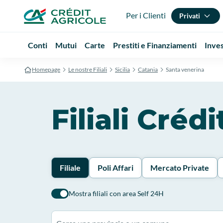
Per i Clienti
Privati
Conti
Mutui
Carte
Prestiti e Finanziamenti
Inve
Homepage
Le nostre Filiali
Sicilia
Catania
Santa venerina
Filiali Créd
Filiale
Poli Affari
Mercato Private
Mostra filiali con area Self 24H