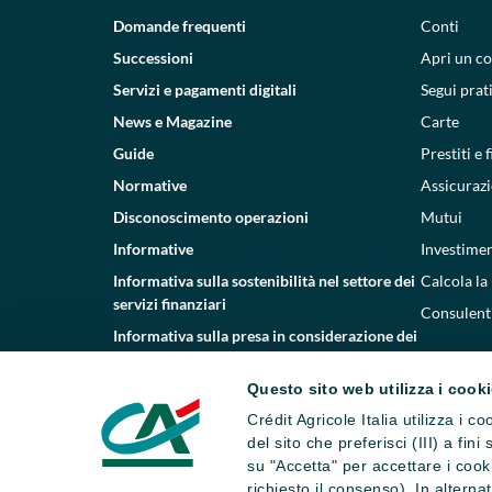
Domande frequenti
Conti
Successioni
Apri un c
Servizi e pagamenti digitali
Segui prat
News e Magazine
Carte
Guide
Prestiti e
Normative
Assicurazi
Disconoscimento operazioni
Mutui
Informative
Investimen
Informativa sulla sostenibilità nel settore dei
Calcola la
servizi finanziari
Consulenti
Informativa sulla presa in considerazione dei
PAI
Questo sito web utilizza i cook
Etica e conformità
Crédit Agricole Italia utilizza i 
Whistleblowing
del sito che preferisci (III) a fin
su "Accetta" per accettare i cooki
richiesto il consenso). In altern