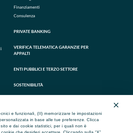
Finanziamenti
Consulenza
PRIVATE BANKING
VERIFICA TELEMATICA GARANZIE PER
i
APPALTI
ENTI PUBBLICI E TERZO SETTORE
SOSTENIBILITÀ
tecnici e funzionali, (II) memorizzare le impostazioni
ità personalizzata in base alle tue preferenze. Clicca
to e dai cookie statistici, per i quali non è
i cookie che desideri accettare. Cliccando sulla “X”