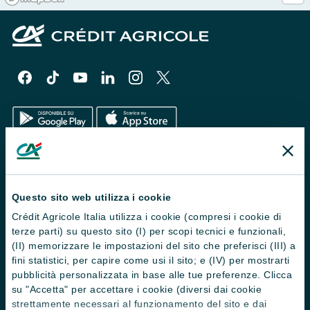
Il Gruppo
Trova filiali
Questo sito web utilizza i cookie
Crédit Agricole Italia utilizza i cookie (compresi i cookie di
Contattaci
terze parti) su questo sito (I) per scopi tecnici e funzionali,
Domande frequenti
(II) memorizzare le impostazioni del sito che preferisci (III) a
fini statistici, per capire come usi il sito; e (IV) per mostrarti
Successioni
pubblicità personalizzata in base alle tue preferenze. Clicca
su "Accetta" per accettare i cookie (diversi dai cookie
Servizi e pagamenti digitali
strettamente necessari al funzionamento del sito e dai