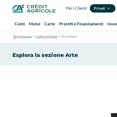
Per i Clienti
Privati
Conti
Mutui
Carte
Prestiti e Finanziamenti
Inve
Homepage
Galleria Digitale
Ecce Homo
Esplora la sezione Arte