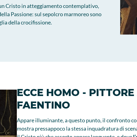
 un Cristo in atteggiamento contemplativo,
i della Passione: sul sepolcro marmoreo sono
lia della crocifissione.
ECCE HOMO - PITTOR
FAENTINO
Appare illuminante, a questo punto, il confronto c
mostra pressappoco la stessa inquadratura di scena
il Cristo più che assorto appare languente, e dove
l