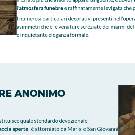
l’atmosfera funebre
e raffinatamente levigata che p
I numerosi particolari decorativi presenti nell’opera 
asimmetriche e le venature screziate dei marmi del 
e inquietante eleganza formale.
ORE ANONIMO
costituisce quale stendardo devozionale.
raccia aperte
, è attorniato da Maria e San Giovanni