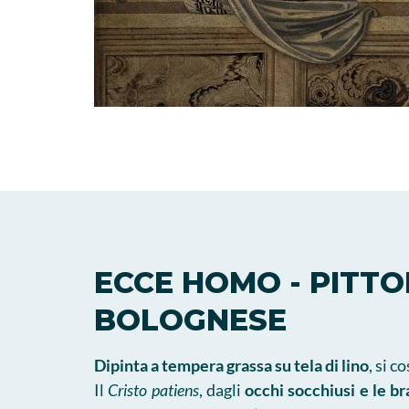
ECCE HOMO - PITT
BOLOGNESE
Dipinta a tempera grassa su tela di lino
, si 
Il
Cristo patiens
, dagli
occhi socchiusi e le b