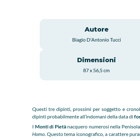
Autore
Biagio D'Antonio Tucci
Dimensioni
87 x 56,5 cm
Questi tre dipinti, prossimi per soggetto e cron
dipinti probabilmente all’indomani della data di
fo
I
Monti di Pietà
nacquero numerosi nella Penisola s
Homo
. Questo tema iconografico, a carattere pur