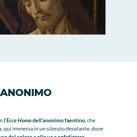
E ANONIMO
on
l’
Ecce Homo
dell'anonimo faentino
, che
, qui immersa in un silenzio desolante, dove
’uso del colore a olio va a enfatizzare