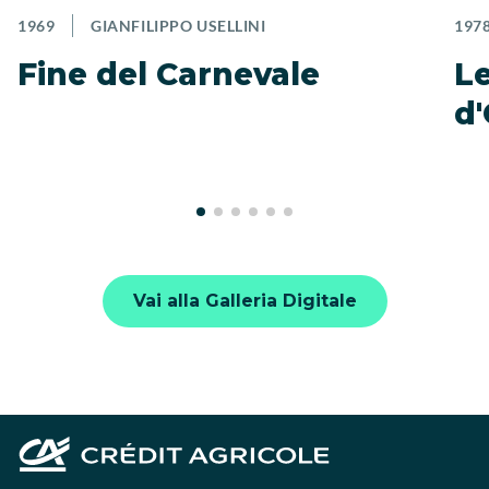
1969
GIANFILIPPO USELLINI
197
Fine del Carnevale
Le
d
Vai alla Galleria Digitale