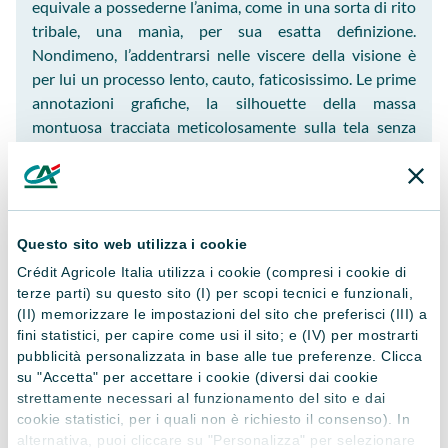
equivale a possederne l’anima, come in una sorta di rito
tribale, una manìa, per sua esatta definizione.
Nondimeno, l’addentrarsi nelle viscere della visione è
per lui un processo lento, cauto, faticosissimo. Le prime
annotazioni grafiche, la silhouette della massa
montuosa tracciata meticolosamente sulla tela senza
preparazione; poi l’addensarsi delle ombre, dei toni
scuri, per infine andare a schiarire le emergenze, i punti
di luce. Così i toni scuri rimangono netti, puliti, e
l’essenza liquida dell’acrilico lo accompagna
Questo sito web utilizza i cookie
efficacemente durante tutto il processo.
Crédit Agricole Italia utilizza i cookie (compresi i cookie di
L’intera apparizione viene evocata nel buio e nel silenzio
terze parti) su questo sito (I) per scopi tecnici e funzionali,
del suo studio milanese, con le imposte serrate e la luce
(II) memorizzare le impostazioni del sito che preferisci (III) a
artificiale che urta, senza mercéde, sulla tela. I toni
fini statistici, per capire come usi il sito; e (IV) per mostrarti
tenebrosi e violetti del cielo, e delle masse geologiche
pubblicità personalizzata in base alle tue preferenze. Clicca
inferiori hanno un gusto quasi litografico, che contrasta
su "Accetta" per accettare i cookie (diversi dai cookie
apertamente con la cresta e la cima del Disgrazia, che
strettamente necessari al funzionamento del sito e dai
cookie statistici, per i quali non è richiesto il consenso). In
emergono nel loro realismo aguzzo e disperato,
alternativa, puoi cliccare su "Personalizza" per selezionare
assediate dall’ampio ghiacciaio che, per l’appunto,