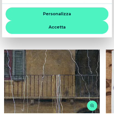
le categorie di cookie che desideri accettare. Cliccando sulla
“desglacia”.
“X” le impostazioni predefinite vengono lasciate invariate e
Personalizza
quindi la navigazione può continuare senza cookie o altri
strumenti di tracciamento diversi da quelli tecnici. Per
ulteriori informazioni:
informativa privacy
.
Accetta