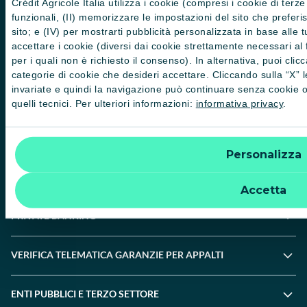
Crédit Agricole Italia utilizza i cookie (compresi i cookie di terze
funzionali, (II) memorizzare le impostazioni del sito che preferisci 
Whistleblowing
sito; e (IV) per mostrarti pubblicità personalizzata in base alle
accettare i cookie (diversi dai cookie strettamente necessari al 
PRIVATI
per i quali non è richiesto il consenso). In alternativa, puoi cli
categorie di cookie che desideri accettare. Cliccando sulla “X” 
invariate e quindi la navigazione può continuare senza cookie o 
PROFESSIONISTI E PMI
quelli tecnici. Per ulteriori informazioni:
informativa privacy
.
IMPRESE E CORPORATE
Personalizza
AGRICOLTURA E AGROALIMENTARE
Accetta
PRIVATE BANKING
VERIFICA TELEMATICA GARANZIE PER APPALTI
ENTI PUBBLICI E TERZO SETTORE