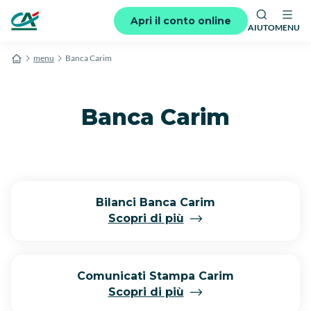
Apri il conto online
AIUTO
MENU
menu
Banca Carim
Banca Carim
Bilanci Banca Carim
Scopri di più
Comunicati Stampa Carim
Scopri di più