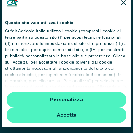
Servizi e pagamenti digitali
News e Magazine
Questo sito web utilizza i cookie
Guide
Crédit Agricole Italia utilizza i cookie (compresi i cookie di
Normative
terze parti) su questo sito (I) per scopi tecnici e funzionali,
(II) memorizzare le impostazioni del sito che preferisci (III) a
Disconoscimento operazioni
fini statistici, per capire come usi il sito; e (IV) per mostrarti
pubblicità personalizzata in base alle tue preferenze. Clicca
Informative
su "Accetta" per accettare i cookie (diversi dai cookie
Informativa sulla sostenibilità nel settore dei servizi finanziari
strettamente necessari al funzionamento del sito e dai
cookie statistici, per i quali non è richiesto il consenso). In
Informativa sulla presa in considerazione dei PAI
alternativa, puoi cliccare su "Personalizza" per selezionare
le categorie di cookie che desideri accettare. Cliccando sulla
Etica e conformità
“X” le impostazioni predefinite vengono lasciate invariate e
Personalizza
quindi la navigazione può continuare senza cookie o altri
Whistleblowing
strumenti di tracciamento diversi da quelli tecnici. Per
ulteriori informazioni:
informativa privacy
.
Accetta
PRIVATI