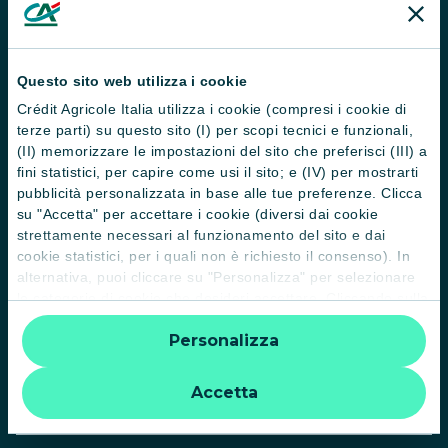
Servizi e pagamenti digitali
News e Magazine
Questo sito web utilizza i cookie
Guide
Crédit Agricole Italia utilizza i cookie (compresi i cookie di
Normative
terze parti) su questo sito (I) per scopi tecnici e funzionali,
(II) memorizzare le impostazioni del sito che preferisci (III) a
Disconoscimento operazioni
fini statistici, per capire come usi il sito; e (IV) per mostrarti
pubblicità personalizzata in base alle tue preferenze. Clicca
Informative
su "Accetta" per accettare i cookie (diversi dai cookie
strettamente necessari al funzionamento del sito e dai
Informativa sulla sostenibilità nel settore dei servizi finanziari
cookie statistici, per i quali non è richiesto il consenso). In
Informativa sulla presa in considerazione dei PAI
alternativa, puoi cliccare su "Personalizza" per selezionare
le categorie di cookie che desideri accettare. Cliccando sulla
Etica e conformità
“X” le impostazioni predefinite vengono lasciate invariate e
Personalizza
quindi la navigazione può continuare senza cookie o altri
Whistleblowing
strumenti di tracciamento diversi da quelli tecnici. Per
ulteriori informazioni:
informativa privacy
.
Accetta
PRIVATI