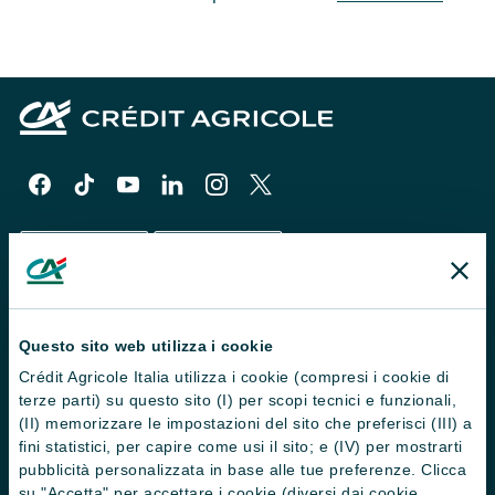
Il Gruppo
Questo sito web utilizza i cookie
Trova filiali
Crédit Agricole Italia utilizza i cookie (compresi i cookie di
terze parti) su questo sito (I) per scopi tecnici e funzionali,
Contattaci
(II) memorizzare le impostazioni del sito che preferisci (III) a
fini statistici, per capire come usi il sito; e (IV) per mostrarti
Domande frequenti
pubblicità personalizzata in base alle tue preferenze. Clicca
Successioni
su "Accetta" per accettare i cookie (diversi dai cookie