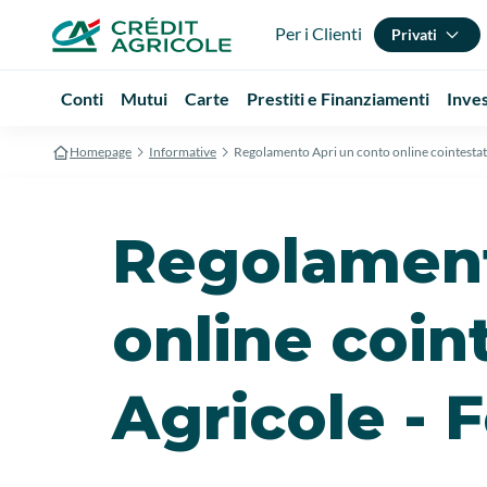
Per i Clienti
Privati
Conti
Mutui
Carte
Prestiti e Finanziamenti
Inve
Homepage
Informative
Regolamento Apri un conto online cointestat
Regolament
online coin
Agricole - 