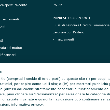
ica apertura conto
PNRR
IMPRESE E CORPORATE
 finanziamenti
Flussi di Tesoria e Crediti Commercial
oni
Lavorare con l'estero
Finanziamenti
ti
 rata del mutuo
 finanziari
ie
cookie (compresi i cookie di terze parti) su questo sito (I) per scopi 
i statistici, per capire come usi il sito; e (IV) per mostrarti pubblic
e (diversi dai cookie strettamente necessari al funzionamento del si
ativa, puoi cliccare su "Personalizza" per selezionare le categorie d
no lasciate invariate e quindi la navigazione può continuare senza 
mazioni:
informativa privacy
.
one cookie
Privacy e cookie policy
Reclami, ricorsi e conciliazioni
Depositi