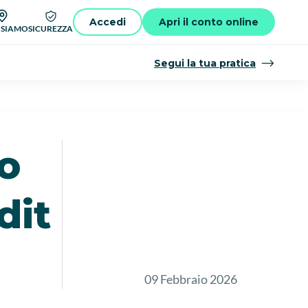
Accedi
Apri il conto online
 SIAMO
SICUREZZA
Segui la tua pratica
o
dit
09 Febbraio 2026