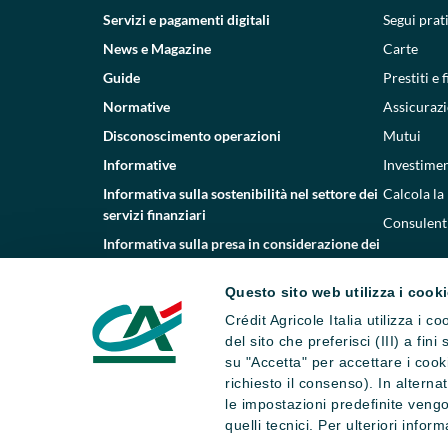
Servizi e pagamenti digitali
Segui prat
News e Magazine
Carte
Guide
Prestiti e
Normative
Assicurazi
Disconoscimento operazioni
Mutui
Informative
Investimen
Informativa sulla sostenibilità nel settore dei
Calcola la
servizi finanziari
Consulenti
Informativa sulla presa in considerazione dei
PAI
Questo sito web utilizza i cook
Etica e conformità
Crédit Agricole Italia utilizza i 
Whistleblowing
del sito che preferisci (III) a fin
su "Accetta" per accettare i cooki
richiesto il consenso). In altern
le impostazioni predefinite vengo
quelli tecnici. Per ulteriori infor
Dati societari
Note legali
Impostazi