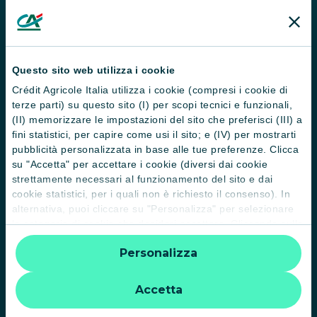
Successioni
Servizi e pagamenti digitali
News e Magazine
Questo sito web utilizza i cookie
Guide
Crédit Agricole Italia utilizza i cookie (compresi i cookie di
terze parti) su questo sito (I) per scopi tecnici e funzionali,
Normative
(II) memorizzare le impostazioni del sito che preferisci (III) a
fini statistici, per capire come usi il sito; e (IV) per mostrarti
Disconoscimento operazioni
pubblicità personalizzata in base alle tue preferenze. Clicca
su "Accetta" per accettare i cookie (diversi dai cookie
Informative
strettamente necessari al funzionamento del sito e dai
cookie statistici, per i quali non è richiesto il consenso). In
Informativa sulla sostenibilità nel settore dei servizi finanziari
alternativa, puoi cliccare su "Personalizza" per selezionare
Informativa sulla presa in considerazione dei PAI
le categorie di cookie che desideri accettare. Cliccando sulla
“X” le impostazioni predefinite vengono lasciate invariate e
Etica e conformità
Personalizza
quindi la navigazione può continuare senza cookie o altri
strumenti di tracciamento diversi da quelli tecnici. Per
Whistleblowing
ulteriori informazioni:
informativa privacy
.
Accetta
PRIVATI