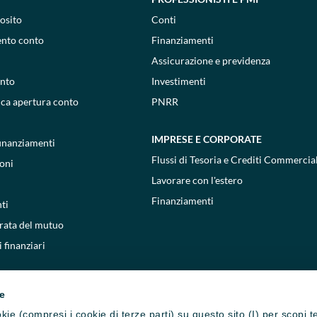
osito
Conti
ento conto
Finanziamenti
Assicurazione e previdenza
onto
Investimenti
ica apertura conto
PNRR
IMPRESE E CORPORATE
 finanziamenti
Flussi di Tesoria e Crediti Commercial
oni
Lavorare con l'estero
Finanziamenti
ti
 rata del mutuo
 finanziari
ie
cookie (compresi i cookie di terze parti) su questo sito (I) per scopi 