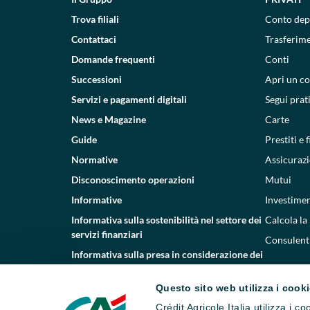
Trova filiali
Conto dep
Contattaci
Trasferim
Domande frequenti
Conti
Successioni
Apri un c
Servizi e pagamenti digitali
Segui prat
News e Magazine
Carte
Guide
Prestiti e
Normative
Assicurazi
Disconoscimento operazioni
Mutui
Informative
Investimen
Informativa sulla sostenibilità nel settore dei
Calcola la
servizi finanziari
Consulenti
Informativa sulla presa in considerazione dei
PAI
Questo sito web utilizza i cook
Etica e conformità
Crédit Agricole Italia utilizza i 
Whistleblowing