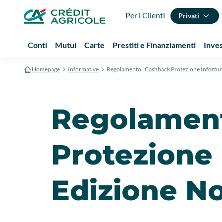
Per i Clienti
Privati
Conti
Mutui
Carte
Prestiti e Finanziamenti
Inve
Homepage
Informative
Regolamento "Cashback Protezione Infortun
Regolamen
Protezione 
Edizione N