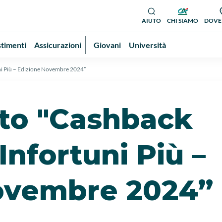
AIUTO
CHI SIAMO
DOVE
stimenti
Assicurazioni
Giovani
Università
i Più – Edizione Novembre 2024”
to "Cashback
Infortuni Più –
ovembre 2024”