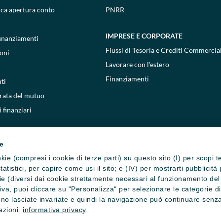
ica apertura conto
PNRR
IMPRESE E CORPORATE
 finanziamenti
Flussi di Tesoria e Crediti Commercial
oni
Lavorare con l'estero
Finanziamenti
ti
 rata del mutuo
 finanziari
ie
cookie (compresi i cookie di terze parti) su questo sito (I) per scopi 
i statistici, per capire come usi il sito; e (IV) per mostrarti pubblic
e (diversi dai cookie strettamente necessari al funzionamento del si
ativa, puoi cliccare su "Personalizza" per selezionare le categorie d
no lasciate invariate e quindi la navigazione può continuare senza 
mazioni:
informativa privacy
.
one cookie
Privacy e cookie policy
Reclami, ricorsi e conciliazioni
Depositi