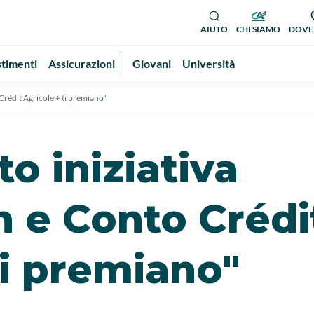
AIUTO
CHI SIAMO
DOVE
stimenti
Assicurazioni
Giovani
Università
rédit Agricole + ti premiano"
 iniziativa
 e Conto Crédi
ti premiano"