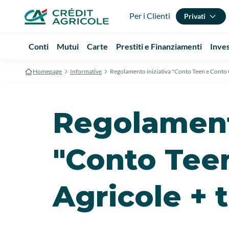
Per i Clienti
Privati
Conti
Mutui
Carte
Prestiti e Finanziamenti
Inve
Homepage
Informative
Regolamento iniziativa "Conto Teen e Conto C
Regolamento
"Conto Teen
Agricole + 