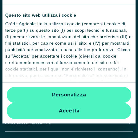
Guide
Questo sito web utilizza i cookie
Normative
Crédit Agricole Italia utilizza i cookie (compresi i cookie di
terze parti) su questo sito (I) per scopi tecnici e funzionali,
Disconoscimento operazioni
(II) memorizzare le impostazioni del sito che preferisci (III) a
Informative
fini statistici, per capire come usi il sito; e (IV) per mostrarti
pubblicità personalizzata in base alle tue preferenze. Clicca
Informativa sulla sostenibilità nel settore dei servizi finanziari
su "Accetta" per accettare i cookie (diversi dai cookie
strettamente necessari al funzionamento del sito e dai
Informativa sulla presa in considerazione dei PAI
cookie statistici, per i quali non è richiesto il consenso). In
alternativa, puoi cliccare su "Personalizza" per selezionare
Etica e conformità
le categorie di cookie che desideri accettare. Cliccando sulla
Whistleblowing
“X” le impostazioni predefinite vengono lasciate invariate e
Personalizza
quindi la navigazione può continuare senza cookie o altri
strumenti di tracciamento diversi da quelli tecnici. Per
PRIVATI
ulteriori informazioni:
informativa privacy
.
Accetta
PROFESSIONISTI E PMI