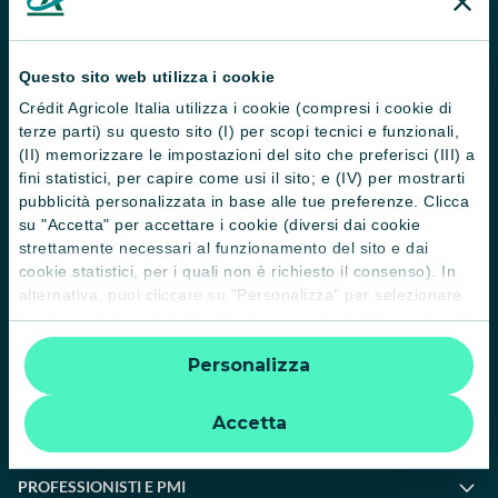
News e Magazine
Guide
Questo sito web utilizza i cookie
Crédit Agricole Italia utilizza i cookie (compresi i cookie di
Normative
terze parti) su questo sito (I) per scopi tecnici e funzionali,
(II) memorizzare le impostazioni del sito che preferisci (III) a
Disconoscimento operazioni
fini statistici, per capire come usi il sito; e (IV) per mostrarti
Informative
pubblicità personalizzata in base alle tue preferenze. Clicca
su "Accetta" per accettare i cookie (diversi dai cookie
Informativa sulla sostenibilità nel settore dei servizi finanziari
strettamente necessari al funzionamento del sito e dai
cookie statistici, per i quali non è richiesto il consenso). In
Informativa sulla presa in considerazione dei PAI
alternativa, puoi cliccare su "Personalizza" per selezionare
le categorie di cookie che desideri accettare. Cliccando sulla
Etica e conformità
“X” le impostazioni predefinite vengono lasciate invariate e
Whistleblowing
Personalizza
quindi la navigazione può continuare senza cookie o altri
strumenti di tracciamento diversi da quelli tecnici. Per
ulteriori informazioni:
informativa privacy
.
Accetta
PRIVATI
PROFESSIONISTI E PMI