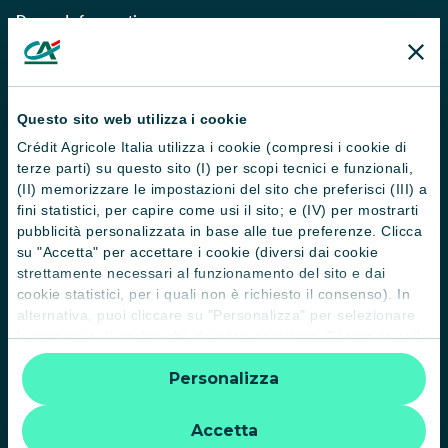
Domande frequenti
Successioni
Servizi e pagamenti digitali
Questo sito web utilizza i cookie
News e Magazine
Crédit Agricole Italia utilizza i cookie (compresi i cookie di
Guide
terze parti) su questo sito (I) per scopi tecnici e funzionali,
(II) memorizzare le impostazioni del sito che preferisci (III) a
Normative
fini statistici, per capire come usi il sito; e (IV) per mostrarti
pubblicità personalizzata in base alle tue preferenze. Clicca
Disconoscimento operazioni
su "Accetta" per accettare i cookie (diversi dai cookie
strettamente necessari al funzionamento del sito e dai
Informative
cookie statistici, per i quali non è richiesto il consenso). In
Informativa sulla sostenibilità nel settore dei servizi finanziari
alternativa, puoi cliccare su "Personalizza" per selezionare
le categorie di cookie che desideri accettare. Cliccando sulla
Informativa sulla presa in considerazione dei PAI
“X” le impostazioni predefinite vengono lasciate invariate e
Personalizza
quindi la navigazione può continuare senza cookie o altri
Etica e conformità
strumenti di tracciamento diversi da quelli tecnici. Per
ulteriori informazioni:
informativa privacy
.
Whistleblowing
Accetta