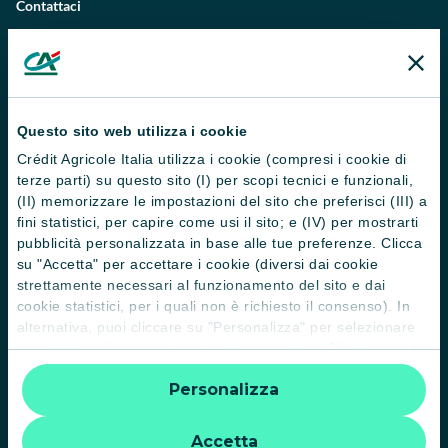
Contattaci
Domande frequenti
Successioni
Servizi e pagamenti digitali
Questo sito web utilizza i cookie
News e Magazine
Crédit Agricole Italia utilizza i cookie (compresi i cookie di
terze parti) su questo sito (I) per scopi tecnici e funzionali,
Guide
(II) memorizzare le impostazioni del sito che preferisci (III) a
fini statistici, per capire come usi il sito; e (IV) per mostrarti
Normative
pubblicità personalizzata in base alle tue preferenze. Clicca
su "Accetta" per accettare i cookie (diversi dai cookie
Disconoscimento operazioni
strettamente necessari al funzionamento del sito e dai
Informative
cookie statistici, per i quali non è richiesto il consenso). In
alternativa, puoi cliccare su "Personalizza" per selezionare
Informativa sulla sostenibilità nel settore dei servizi finanziari
le categorie di cookie che desideri accettare. Cliccando sulla
“X” le impostazioni predefinite vengono lasciate invariate e
Informativa sulla presa in considerazione dei PAI
Personalizza
quindi la navigazione può continuare senza cookie o altri
strumenti di tracciamento diversi da quelli tecnici. Per
Etica e conformità
ulteriori informazioni:
informativa privacy
.
Accetta