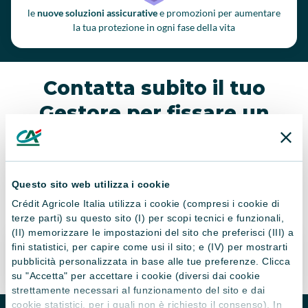
le
nuove soluzioni assicurative
e promozioni per aumentare
la tua protezione in ogni fase della vita
Contatta subito il tuo
Gestore per fissare un
appuntamento
Fissa un appuntamento
Questo sito web utilizza i cookie
Crédit Agricole Italia utilizza i cookie (compresi i cookie di
terze parti) su questo sito (I) per scopi tecnici e funzionali,
(II) memorizzare le impostazioni del sito che preferisci (III) a
Messaggio Pubblicitario con finalità
fini statistici, per capire come usi il sito; e (IV) per mostrarti
promozionali
pubblicità personalizzata in base alle tue preferenze. Clicca
su "Accetta" per accettare i cookie (diversi dai cookie
strettamente necessari al funzionamento del sito e dai
cookie statistici, per i quali non è richiesto il consenso). In