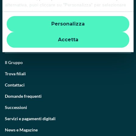
alternativa, puoi cliccare su "Personalizza" per selezionare
le categorie di cookie che desideri accettare. Cliccando sulla
“X” le impostazioni predefinite vengono lasciate invariate e
Personalizza
quindi la navigazione può continuare senza cookie o altri
strumenti di tracciamento diversi da quelli tecnici. Per
ulteriori informazioni:
informativa privacy
.
Accetta
Il Gruppo
Trova filiali
Contattaci
Domande frequenti
Successioni
Servizi e pagamenti digitali
News e Magazine