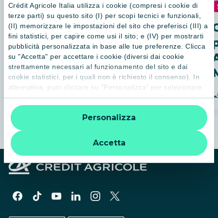
Crédit Agricole Italia utilizza i cookie (compresi i cookie di
26 / 10 / 2017
SPORT
terze parti) su questo sito (I) per scopi tecnici e funzionali,
Crédit Agricole Cariparma
(II) memorizzare le impostazioni del sito che preferisci (III) a
fini statistici, per capire come usi il sito; e (IV) per mostrarti
Test Match ed evento
pubblicità personalizzata in base alle tue preferenze. Clicca
Meet&Greet
su "Accetta" per accettare i cookie (diversi dai cookie
strettamente necessari al funzionamento del sito e dai
cookie statistici, per i quali non è richiesto il consenso). In
alternativa, puoi cliccare su "Personalizza" per selezionare
Leggi di più
L
le categorie di cookie che desideri accettare. Cliccando sulla
“X” le impostazioni predefinite vengono lasciate invariate e
Personalizza
quindi la navigazione può continuare senza cookie o altri
strumenti di tracciamento diversi da quelli tecnici. Per
ulteriori informazioni:
informativa privacy
.
Accetta