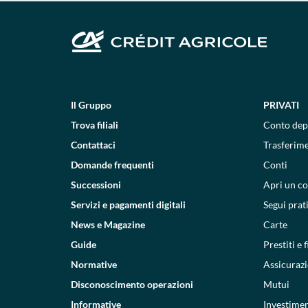
Il Gruppo
PRIVATI
Trova filiali
Conto dep
Contattaci
Trasferim
Domande frequenti
Conti
Successioni
Apri un c
Servizi e pagamenti digitali
Segui prat
News e Magazine
Carte
Guide
Prestiti e
Normative
Assicurazi
Disconoscimento operazioni
Mutui
Informative
Investimen