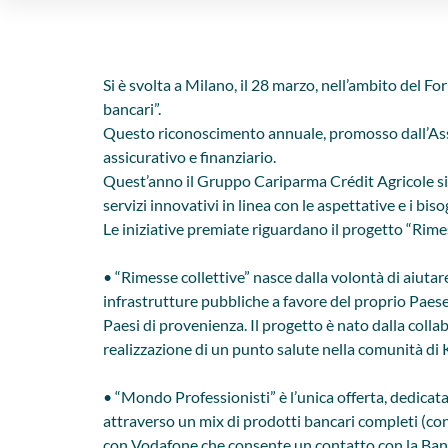
Si è svolta a Milano, il 28 marzo, nell’ambito del 
bancari”.
Questo riconoscimento annuale, promosso dall’Assoc
assicurativo e finanziario.
Quest’anno il Gruppo Cariparma Crédit Agricole si
servizi innovativi in linea con le aspettative e i bisog
Le iniziative premiate riguardano il progetto “Rimes
• “Rimesse collettive” nasce dalla volontà di aiutar
infrastrutture pubbliche a favore del proprio Paese 
Paesi di provenienza. Il progetto è nato dalla coll
realizzazione di un punto salute nella comunità di
• “Mondo Professionisti” è l’unica offerta, dedicata 
attraverso un mix di prodotti bancari completi (cont
con Vodafone che consente un contatto con la Banc