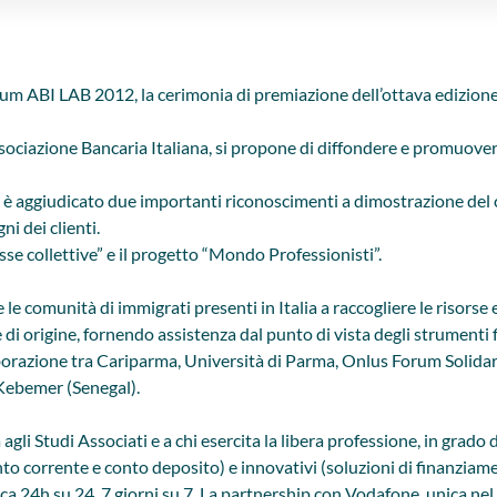
Forum ABI LAB 2012, la cerimonia di premiazione dell’ottava edizione
iazione Bancaria Italiana, si propone di diffondere e promuovere 
 è aggiudicato due importanti riconoscimenti a dimostrazione del 
ni dei clienti.
se collettive” e il progetto “Mondo Professionisti”.
e le comunità di immigrati presenti in Italia a raccogliere le risors
di origine, fornendo assistenza dal punto di vista degli strumenti 
aborazione tra Cariparma, Università di Parma, Onlus Forum Solidari
 Kebemer (Senegal).
agli Studi Associati e a chi esercita la libera professione, in grado
o corrente e conto deposito) e innovativi (soluzioni di finanziament
a 24h su 24, 7 giorni su 7. La partnership con Vodafone, unica ne