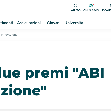
AIUTO
CHI SIAMO
DOVE
stimenti
Assicurazioni
Giovani
Università
l'Innovazione"
due premi "ABI
azione"