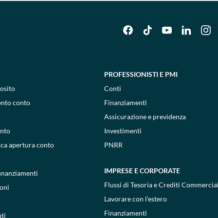
PROFESSIONISTI E PMI
osito
Conti
ento conto
Finanziamenti
Assicurazione e previdenza
onto
Investimenti
ica apertura conto
PNRR
IMPRESE E CORPORATE
 finanziamenti
Flussi di Tesoria e Crediti Commercial
oni
Lavorare con l'estero
Finanziamenti
ti