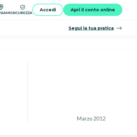
Accedi
Apri il conto online
 SIAMO
SICUREZZA
Segui la tua pratica
Marzo 2012