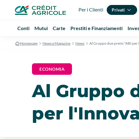
Per i Clienti
Privati
Conti
Mutui
Carte
Prestiti e Finanziamenti
Inve
Homepage
News e Magazine
News
Al Gruppo due premi "ABI per 
ECONOMIA
Al Gruppo 
per l'Innov