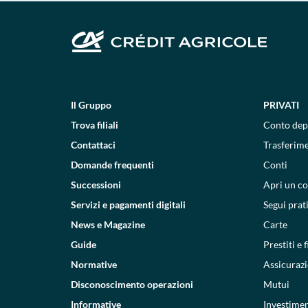
Il Gruppo
PRIVATI
Trova filiali
Conto dep
Contattaci
Trasferim
Domande frequenti
Conti
Successioni
Apri un c
Servizi e pagamenti digitali
Segui prat
News e Magazine
Carte
Guide
Prestiti e
Normative
Assicurazi
Disconoscimento operazioni
Mutui
Informative
Investimen