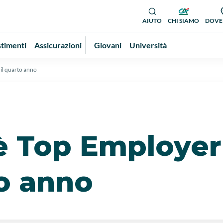
AIUTO
CHI SIAMO
DOVE
stimenti
Assicurazioni
Giovani
Università
il quarto anno
è Top Employer
to anno