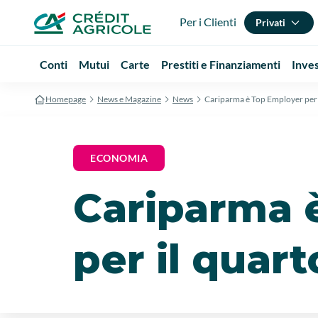
Per i Clienti
Privati
Conti
Mutui
Carte
Prestiti e Finanziamenti
Inve
Homepage
News e Magazine
News
Cariparma è Top Employer per 
ECONOMIA
Cariparma 
per il quar