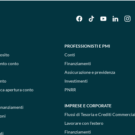
PROFESSIONISTI E PMI
osito
Conti
ento conto
Finanziamenti
Assicurazione e previdenza
onto
Investimenti
ica apertura conto
PNRR
IMPRESE E CORPORATE
 finanziamenti
Flussi di Tesoria e Crediti Commercial
oni
Lavorare con l'estero
Finanziamenti
ti