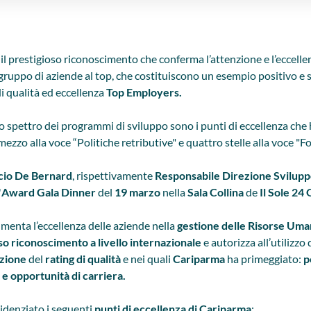
il prestigioso riconoscimento che conferma l’attenzione e l’eccellen
gruppo di aziende al top, che costituiscono un esempio positivo e 
i qualità ed eccellenza
Top Employers.
o spettro dei programmi di sviluppo sono i punti di eccellenza che 
ezzo alla voce “Politiche retributive" e quattro stelle alla voce "F
cio De Bernard
, rispettivamente
Responsabile Direzione Svilupp
'
Award Gala Dinner
del
19 marzo
nella
Sala Collina
de
Il Sole 24 
menta l’eccellenza delle aziende nella
gestione delle Risorse Um
so riconoscimento a livello internazionale
e autorizza all’utilizzo
azione
del
rating di qualità
e nei quali
Cariparma
ha primeggiato:
p
o e
opportunità di carriera.
videnziato i seguenti
punti di eccellenza di Cariparma
: