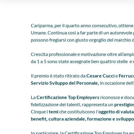
Cariparma,
per il quarto anno consecutivo, ottiene 
Umane. Continua così a far parte di un autorevole 
possono fregiarsi con giusto orgoglio del marchio d
Crescita professionale e motivazione oltre all’ampi
da 1 a 5 sono state assegnate ben quattro stelle e m
Il premio è stato ritirato da
Cesare Cucci
e
Ferruc
Servizio Sviluppo del Personale,
in occasione dell
La
Certificazione Top Employers
riconosce e docu
fidelizzazione dei talenti, rappresenta un
prestigio
Cinque i
temi
che costituiscono l'
oggetto di valut
benefit,
cultura aziendale,
formazione e svilupp
In particolare, la Certificazione Top Employer ha e