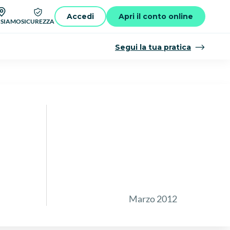
Accedi
Apri il conto online
 SIAMO
SICUREZZA
Segui la tua pratica
Marzo 2012