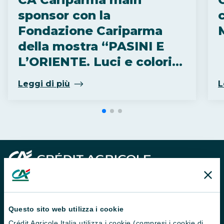
sponsor con la
c
Fondazione Cariparma
della mostra “PASINI E
L’ORIENTE. Luci e colori
di terre lontane” alla
Leggi di più
L
Fondazione Magnani
Rocca
Questo sito web utilizza i cookie
Crédit Agricole Italia utilizza i cookie (compresi i cookie di