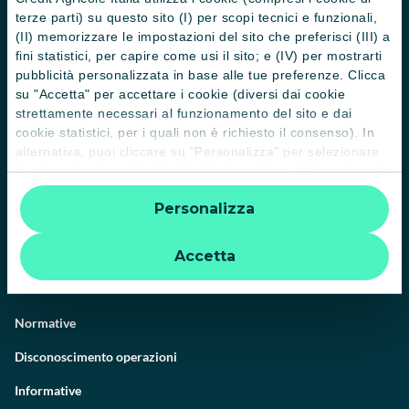
terze parti) su questo sito (I) per scopi tecnici e funzionali,
(II) memorizzare le impostazioni del sito che preferisci (III) a
Il Gruppo
fini statistici, per capire come usi il sito; e (IV) per mostrarti
pubblicità personalizzata in base alle tue preferenze. Clicca
Trova filiali
su "Accetta" per accettare i cookie (diversi dai cookie
strettamente necessari al funzionamento del sito e dai
Contattaci
cookie statistici, per i quali non è richiesto il consenso). In
alternativa, puoi cliccare su "Personalizza" per selezionare
Domande frequenti
le categorie di cookie che desideri accettare. Cliccando sulla
Successioni
“X” le impostazioni predefinite vengono lasciate invariate e
Personalizza
quindi la navigazione può continuare senza cookie o altri
Servizi e pagamenti digitali
strumenti di tracciamento diversi da quelli tecnici. Per
ulteriori informazioni:
informativa privacy
.
News e Magazine
Accetta
Guide
Normative
Disconoscimento operazioni
Informative