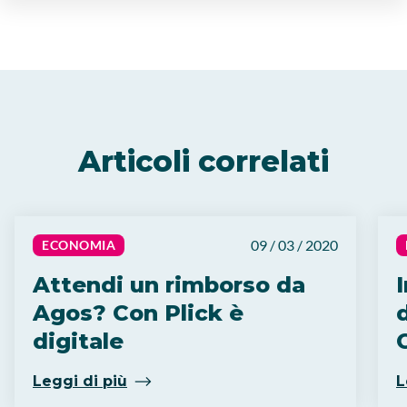
Articoli correlati
09 / 03 / 2020
ECONOMIA
Attendi un rimborso da
Agos? Con Plick è
digitale
C
Leggi di più
L