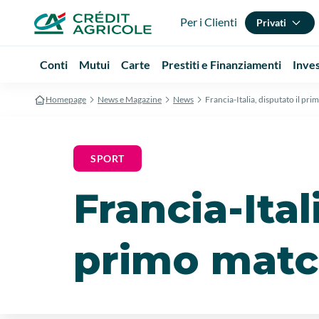
Per i Clienti
Privati
Conti
Mutui
Carte
Prestiti e Finanziamenti
Inve
Homepage
News e Magazine
News
Francia-Italia, disputato il pr
SPORT
Francia-Ital
primo mat