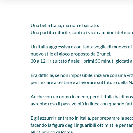
Una bella Italia, ma non è bastato.
Una partita difficile, contro i vice campioni del mo
Un’Italia aggressiva e con tanta voglia di muovere i
nuovo stile di gioco proposto da Brunel.
30 a 12 il risultato finale: i primi 50 minuti giocati
Era difficile, se non impossibile, iniziare con una 
per iniziare a testare e a lavorare sul futuro della N
Anche con un uomo in meno, però, l’Italia ha dimost
avrebbe reso il passivo più in linea con quando fat
E gli azzurri rientrano in Italia, per preparare la 
facendo la figura degli inguaribili ottimisti e pens
all'Olimpico di Roma.