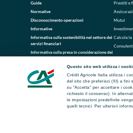
Guide
Prestiti e
Normative
Assicurazi
Disconoscimento operazioni
Mutui
Informative
Investimen
Informativa sulla sostenibilità nel settore dei
Calcola la
servizi finanziari
Consulenti
Informativa sulla presa in considerazione dei
PAI
Questo sito web utilizza i cook
Etica e conformità
Crédit Agricole Italia utilizza i 
Whistleblowing
del sito che preferisci (III) a fin
su "Accetta" per accettare i cooki
richiesto il consenso). In altern
le impostazioni predefinite vengo
quelli tecnici. Per ulteriori infor
Dati societari
Note legali
Impostazi
Numero Verde Servizio Clienti