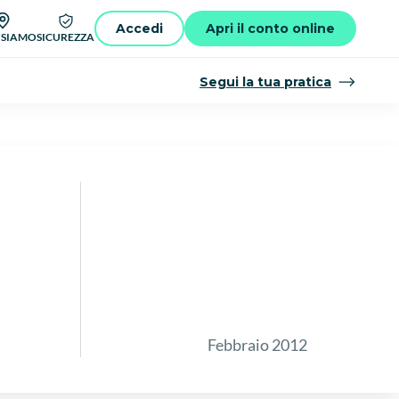
Accedi
Apri il conto online
 SIAMO
SICUREZZA
Segui la tua pratica
Febbraio 2012