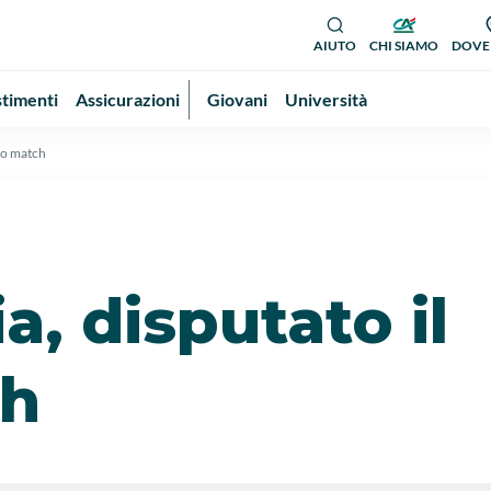
AIUTO
CHI SIAMO
DOVE
stimenti
Assicurazioni
Giovani
Università
imo match
ia, disputato il
ch