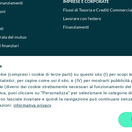
IMPRESE E CORPORATE
 finanziamenti
Flussi di Tesoria e Crediti Commercial
oni
Lavorare con l'estero
Finanziamenti
ti
 rata del mutuo
 finanziari
ie
cookie (compresi i cookie di terze parti) su questo sito (I) per scopi 
i statistici, per capire come usi il sito; e (IV) per mostrarti pubblic
e (diversi dai cookie strettamente necessari al funzionamento del si
ativa, puoi cliccare su "Personalizza" per selezionare le categorie d
no lasciate invariate e quindi la navigazione può continuare senza 
mazioni:
informativa privacy
.
one cookie
Privacy e cookie policy
Reclami, ricorsi e conciliazioni
Depositi
800771100
- Copyright © 2026 Crédit Agricole Italia S.p.A. - Tutti i diri