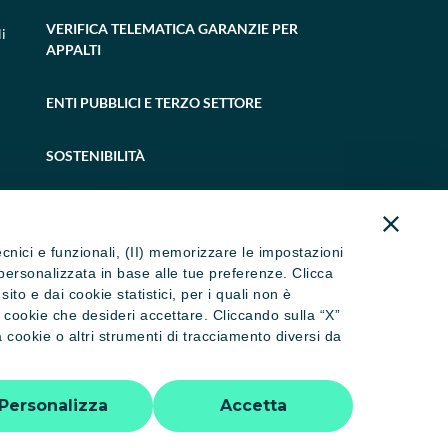
VERIFICA TELEMATICA GARANZIE PER
i
APPALTI
ENTI PUBBLICI E TERZO SETTORE
SOSTENIBILITÀ
tecnici e funzionali, (II) memorizzare le impostazioni
ità personalizzata in base alle tue preferenze. Clicca
to e dai cookie statistici, per i quali non è
i cookie che desideri accettare. Cliccando sulla “X”
cookie o altri strumenti di tracciamento diversi da
 dormienti
Trasparenza
Accessibilità
Personalizza
Accetta
tti riservati - P.IVA 02886650346