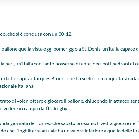
ndo, che si è conclusa con un 30-12.
l pallone quella vista oggi pomeriggio a St. Denis, un’Italia capace 
 alla pari, un'Italia con tanto possesso e tante idee, poi i padroni di
vittoria. Lo sapeva Jacques Brunel, che ha scelto comunque la strada
azionale italiana.
rato di voler lottare e giocare il pallone, chiudendo in attacco se
to vedere in campo dall’Italrugby.
seconda giornata del Torneo che sabato prossimo li vedrà giocare nel
ando che l'Inghilterra attuale ha un valore inferiore a quello delle