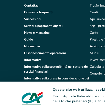
Contattaci
Trasferim
Domande frequenti
Conti
Successioni
Apri un c
Servizi e pagamenti digitali
Segui prat
News e Magazine
Carte
Guide
Prestiti e
Normative
Assicurazi
Disconoscimento operazioni
Mutui
Informative
Investimen
Informativa sulla sostenibilità nel settore dei
Calcola la
servizi finanziari
Consulenti
Informativa sulla presa in considerazione dei
PAI
Questo sito web utilizza i cook
Etica e conformità
Crédit Agricole Italia utilizza i 
Whistleblowing
del sito che preferisci (III) a fin