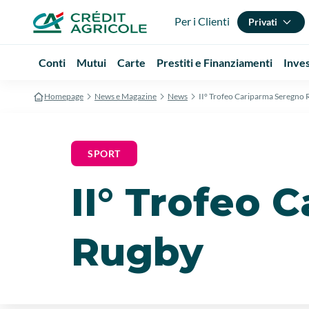
Per i Clienti
Privati
Conti
Mutui
Carte
Prestiti e Finanziamenti
Inve
Homepage
News e Magazine
News
II° Trofeo Cariparma Seregno
SPORT
II° Trofeo 
Rugby