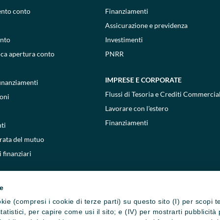
ento conto
Finanziamenti
Assicurazione e previdenza
onto
Investimenti
ica apertura conto
PNRR
IMPRESE E CORPORATE
 finanziamenti
Flussi di Tesoria e Crediti Commercial
oni
Lavorare con l'estero
Finanziamenti
ti
 rata del mutuo
 finanziari
ie
cookie (compresi i cookie di terze parti) su questo sito (I) per scopi 
i statistici, per capire come usi il sito; e (IV) per mostrarti pubblic