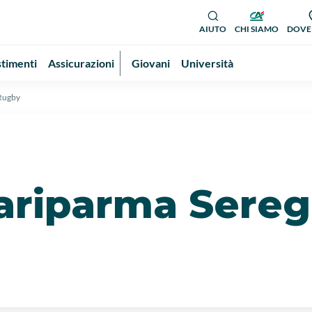
AIUTO
CHI SIAMO
DOVE
stimenti
Assicurazioni
Giovani
Università
 Rugby
Cariparma Sere