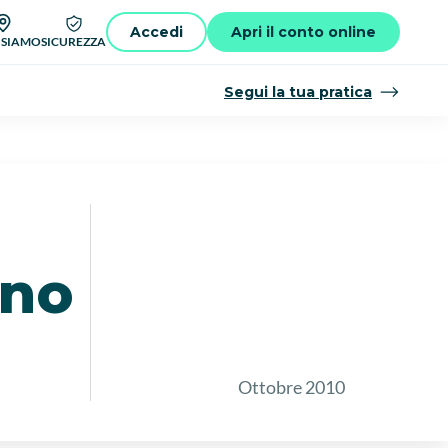
Accedi
Apri il conto online
 SIAMO
SICUREZZA
Segui la tua pratica
gno
Ottobre 2010