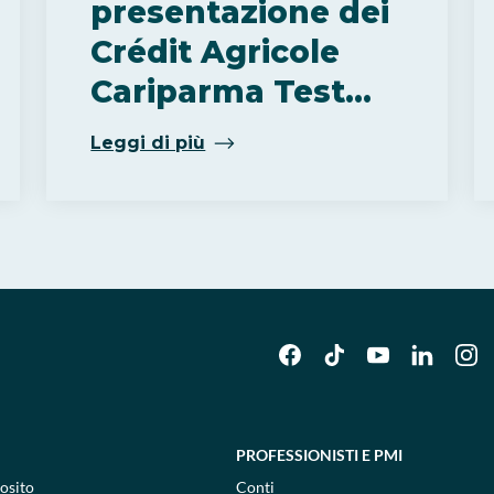
presentazione dei
Crédit Agricole
Cariparma Test
Match
Leggi di più
PROFESSIONISTI E PMI
osito
Conti