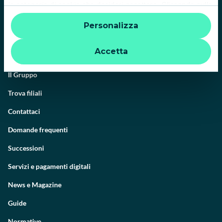
le categorie di cookie che desideri accettare. Cliccando sulla
“X” le impostazioni predefinite vengono lasciate invariate e
Personalizza
quindi la navigazione può continuare senza cookie o altri
strumenti di tracciamento diversi da quelli tecnici. Per
ulteriori informazioni:
informativa privacy
.
Accetta
Il Gruppo
Trova filiali
Contattaci
Domande frequenti
Successioni
Servizi e pagamenti digitali
News e Magazine
Guide
Normative