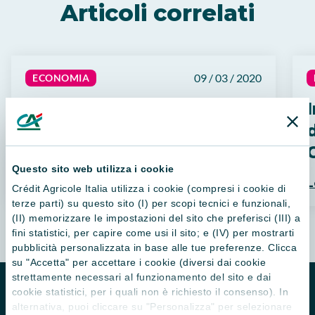
Articoli correlati
09 / 03 / 2020
ECONOMIA
Attendi un rimborso da
Agos? Con Plick è
digitale
C
Questo sito web utilizza i cookie
Leggi di più
L
Crédit Agricole Italia utilizza i cookie (compresi i cookie di
terze parti) su questo sito (I) per scopi tecnici e funzionali,
(II) memorizzare le impostazioni del sito che preferisci (III) a
fini statistici, per capire come usi il sito; e (IV) per mostrarti
pubblicità personalizzata in base alle tue preferenze. Clicca
su "Accetta" per accettare i cookie (diversi dai cookie
strettamente necessari al funzionamento del sito e dai
cookie statistici, per i quali non è richiesto il consenso). In
alternativa, puoi cliccare su "Personalizza" per selezionare