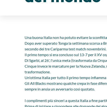
Una buona Italia non ha potuto evitare la sconfitt
Dopo aver superato Tonga la settimana scorsa a Bres
secondo dei tre Cariparma test match novembrini.
Il primo tempo si era concluso sul 13-7 per il XV os
Di Sgarbi, al 26', l'unica meta (trasformata da Orque
Cinque invece le marcature per la Nuova Zelanda, si
trasformazione.
Un'ottima Italia per tutto il primo tempo infiamma 
Gli All Blacks mostrano qualche crepa in fase difen
sempre in ansia un avversario così quotato.
I complimenti più sinceri a questa Italia a fine pa
Prima di iniziare a rispondere alle domande dei giorn