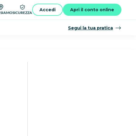
Accedi
Apri il conto online
 SIAMO
SICUREZZA
Segui la tua pratica