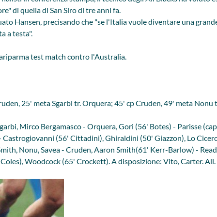
" di quella di San Siro di tre anni fa.
nuato Hansen, precisando che "se l'Italia vuole diventare una grand
a a testa".
Cariparma test match contro l'Australia.
Cruden, 25' meta Sgarbi tr. Orquera; 45' cp Cruden, 49' meta Nonu 
Sgarbi, Mirco Bergamasco - Orquera, Gori (56' Botes) - Parisse (cap
astrogiovanni (56' Cittadini), Ghiraldini (50' Giazzon), Lo Cicero
mith, Nonu, Savea - Cruden, Aaron Smith(61' Kerr-Barlow) - Read (
oles), Woodcock (65' Crockett). A disposizione: Vito, Carter. All