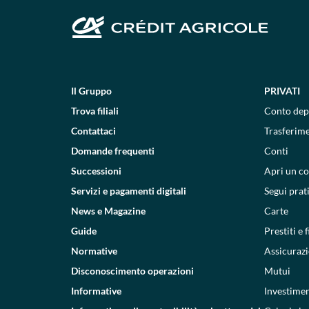
Il Gruppo
PRIVATI
Trova filiali
Conto dep
Contattaci
Trasferim
Domande frequenti
Conti
Successioni
Apri un c
Servizi e pagamenti digitali
Segui prat
News e Magazine
Carte
Guide
Prestiti e
Normative
Assicurazi
Disconoscimento operazioni
Mutui
Informative
Investimen