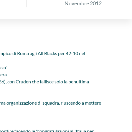
Novembre 2012
impico di Roma agli All Blacks per 42-10 nel
za'.
era.
36), con Cruden che fallisce solo la penultima
sima organizzazione di squadra, riuscendo a mettere
ordire facendo le "congratulazioni all'Italia per