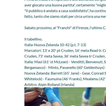
aver giocato una buona partita", certamente "migliore
"Il pubblico è andato a casa soddisfatto", ha conti
fatto, tanto che siamo stati per circa un'ora una met
Sabato prossimo, al "Franchi" di Firenze, l'ultimo 
Il tabellino.
Italia-Nuova Zelanda 10-42 (p.t. 7-13)
Marcatori: 13' e 20' pt Cruden, 16' meta Read tr. 
Cruden, 73' meta Savea, 36' meta Savea tr Cruden.
Italia: Masi (61' st McLean) - Venditti, Benvenuti, 
Bergamasco) - Minto, Pavanello (60' Geldenhuys) - C
Nuova Zelanda: Barrett (65' Jane) - Gear, Conrad S
Whitelock) - Faumuina (46' Franks), Mealamu (42' C
Arbitro: Alain Rolland (Irlanda)