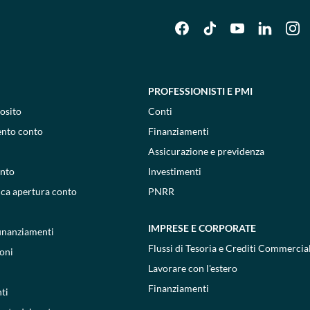
PROFESSIONISTI E PMI
osito
Conti
ento conto
Finanziamenti
Assicurazione e previdenza
onto
Investimenti
ica apertura conto
PNRR
IMPRESE E CORPORATE
 finanziamenti
Flussi di Tesoria e Crediti Commercial
oni
Lavorare con l'estero
Finanziamenti
ti