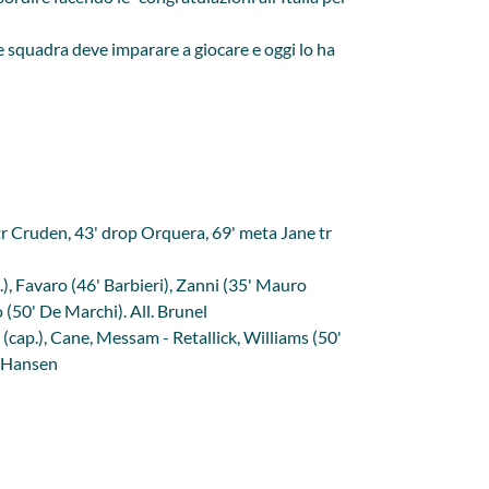
e squadra deve imparare a giocare e oggi lo ha
tr Cruden, 43' drop Orquera, 69' meta Jane tr
.), Favaro (46' Barbieri), Zanni (35' Mauro
 (50' De Marchi). All. Brunel
cap.), Cane, Messam - Retallick, Williams (50'
. Hansen