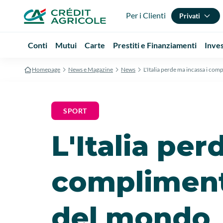
Per i Clienti
Privati
Conti
Mutui
Carte
Prestiti e Finanziamenti
Inve
Homepage
News e Magazine
News
L'Italia perde ma incassa i co
SPORT
L'Italia per
compliment
del mondo