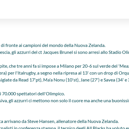
a di fronte ai campioni del mondo della Nuova Zelanda.
cia, gli azzurri del ct Jacques Brunel si sono arresi allo Stadio Ol
pite, che tre anni fa si impose a Milano per 20-6 sul verde del 'Meaz
ra) per l'Italrugby, a segno nella ripresa al 13' con un drop di Orqu
glate da Read 17'pt), Ma'a Nonu (10'st), Jane (27') e Savea (34' e 
i 70.000 spettatori dell'Olimpico.
siva, gli azzurri ci mettono non solo il cuore ma anche una buonis
rtita arrivano da Steve Hansen, allenatore della Nuova Zelanda.
alisti in conferenza stampa, il tecnico degli All Blacks ha voluto es