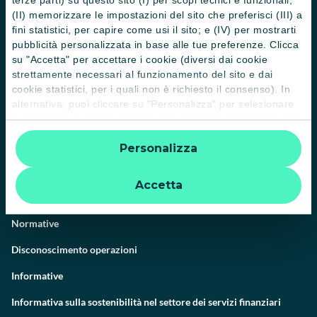
Il Gruppo
(II) memorizzare le impostazioni del sito che preferisci (III) a
fini statistici, per capire come usi il sito; e (IV) per mostrarti
Trova filiali
pubblicità personalizzata in base alle tue preferenze. Clicca
su "Accetta" per accettare i cookie (diversi dai cookie
Contattaci
strettamente necessari al funzionamento del sito e dai
cookie statistici, per i quali non è richiesto il consenso). In
Domande frequenti
alternativa, puoi cliccare su "Personalizza" per selezionare
Successioni
le categorie di cookie che desideri accettare. Cliccando sulla
“X” le impostazioni predefinite vengono lasciate invariate e
Servizi e pagamenti digitali
Personalizza
quindi la navigazione può continuare senza cookie o altri
strumenti di tracciamento diversi da quelli tecnici. Per
News e Magazine
ulteriori informazioni:
informativa privacy
.
Accetta
Guide
Normative
Disconoscimento operazioni
Informative
Informativa sulla sostenibilità nel settore dei servizi finanziari