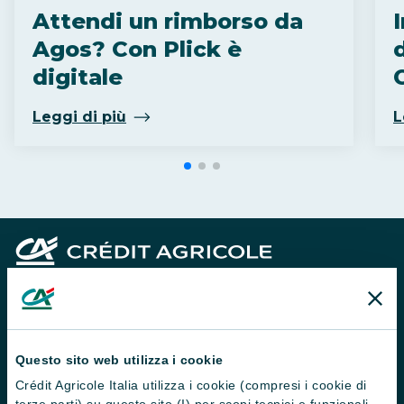
Attendi un rimborso da
Agos? Con Plick è
digitale
C
Leggi di più
L
Questo sito web utilizza i cookie
Crédit Agricole Italia utilizza i cookie (compresi i cookie di
terze parti) su questo sito (I) per scopi tecnici e funzionali,