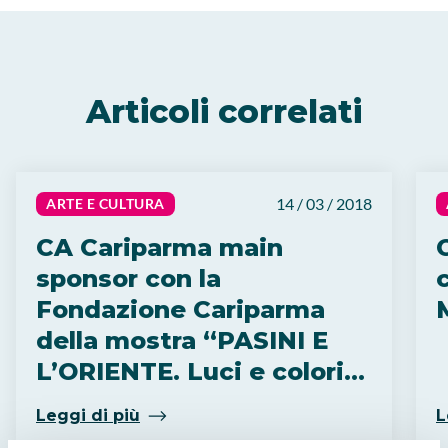
Articoli correlati
14 / 03 / 2018
ARTE E CULTURA
CA Cariparma main
sponsor con la
c
Fondazione Cariparma
della mostra “PASINI E
L’ORIENTE. Luci e colori
di terre lontane” alla
Leggi di più
L
Fondazione Magnani