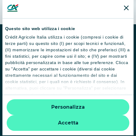
Rocca
Questo sito web utilizza i cookie
Crédit Agricole Italia utilizza i cookie (compresi i cookie di
terze parti) su questo sito (I) per scopi tecnici e funzionali,
(II) memorizzare le impostazioni del sito che preferisci (III) a
fini statistici, per capire come usi il sito; e (IV) per mostrarti
pubblicità personalizzata in base alle tue preferenze. Clicca
su "Accetta" per accettare i cookie (diversi dai cookie
strettamente necessari al funzionamento del sito e dai
cookie statistici, per i quali non è richiesto il consenso). In
alternativa, puoi cliccare su "Personalizza" per selezionare
Il Gruppo
le categorie di cookie che desideri accettare. Cliccando sulla
“X” le impostazioni predefinite vengono lasciate invariate e
Trova filiali
Personalizza
quindi la navigazione può continuare senza cookie o altri
strumenti di tracciamento diversi da quelli tecnici. Per
Contattaci
ulteriori informazioni:
informativa privacy
.
Accetta
Domande frequenti