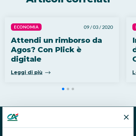
09 / 03 / 2020
ECONOMIA
Attendi un rimborso da
Agos? Con Plick è
digitale
C
Leggi di più
L