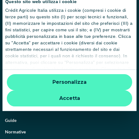
Questo sito web utilizza i cookie
Crédit Agricole Italia utilizza i cookie (compresi i cookie di
terze parti) su questo sito (I) per scopi tecnici e funzionali,
(II) memorizzare le impostazioni del sito che preferisci (III) a
fini statistici, per capire come usi il sito; e (IV) per mostrarti
pubblicità personalizzata in base alle tue preferenze. Clicca
Il Gruppo
su "Accetta" per accettare i cookie (diversi dai cookie
strettamente necessari al funzionamento del sito e dai
Trova filiali
cookie statistici, per i quali non è richiesto il consenso). In
alternativa, puoi cliccare su "Personalizza" per selezionare
Contattaci
le categorie di cookie che desideri accettare. Cliccando sulla
Domande frequenti
“X” le impostazioni predefinite vengono lasciate invariate e
Personalizza
quindi la navigazione può continuare senza cookie o altri
Successioni
strumenti di tracciamento diversi da quelli tecnici. Per
ulteriori informazioni:
informativa privacy
.
Servizi e pagamenti digitali
Accetta
News e Magazine
Guide
Normative