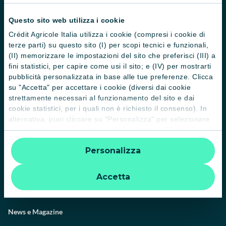
Questo sito web utilizza i cookie
Crédit Agricole Italia utilizza i cookie (compresi i cookie di
terze parti) su questo sito (I) per scopi tecnici e funzionali,
(II) memorizzare le impostazioni del sito che preferisci (III) a
fini statistici, per capire come usi il sito; e (IV) per mostrarti
pubblicità personalizzata in base alle tue preferenze. Clicca
su "Accetta" per accettare i cookie (diversi dai cookie
strettamente necessari al funzionamento del sito e dai
Il Gruppo
cookie statistici, per i quali non è richiesto il consenso). In
Trova filiali
alternativa, puoi cliccare su "Personalizza" per selezionare
le categorie di cookie che desideri accettare. Cliccando sulla
Contattaci
“X” le impostazioni predefinite vengono lasciate invariate e
Personalizza
quindi la navigazione può continuare senza cookie o altri
Domande frequenti
strumenti di tracciamento diversi da quelli tecnici. Per
ulteriori informazioni:
informativa privacy
.
Successioni
Accetta
Servizi e pagamenti digitali
News e Magazine