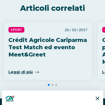
Articoli correlati
26 / 10 / 2017
SPORT
Crédit Agricole Cariparma
Test Match ed evento
Meet&Greet
Leggi di più
L