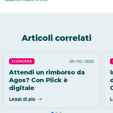
Articoli correlati
09 / 03 / 2020
ECONOMIA
Attendi un rimborso da
Agos? Con Plick è
digitale
C
Leggi di più
L