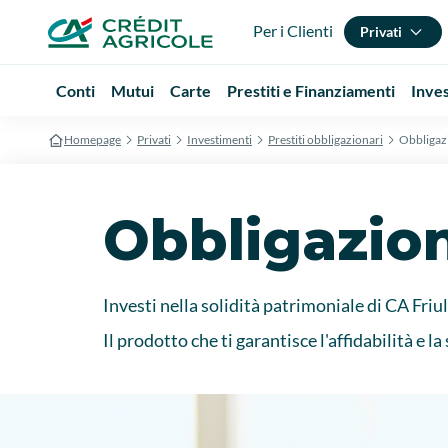
Per i Clienti
Privati
Conti
Mutui
Carte
Prestiti e Finanziamenti
Inve
Homepage
Privati
Investimenti
Prestiti obbligazionari
Obbligazi
Obbligazion
Investi nella solidità patrimoniale di CA Friu
Il prodotto che ti garantisce l'affidabilità 