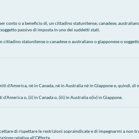
e per conto o a beneficio di, un cittadino statunitense, canadese, australian
oggetto passivo di imposta in uno dei suddetti stati.
 un cittadino statunitense o canadese o australiano o giapponese o soggetto
iti d'America, nè in Canada, nè in Australia nè in Giappone e, quindi, di n
i d'America o, (ii) in Canada o, (iii) in Australia o(iv) in Giappone.
ettare di rispettare le restrizioni sopraindicate e di impegnarmi a non tr
zione relativa all'Offerta.