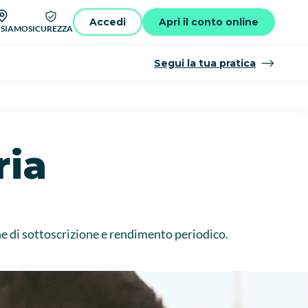
Accedi
Apri il conto online
 SIAMO
SICUREZZA
Segui la tua pratica
ria
ne di sottoscrizione e rendimento periodico.