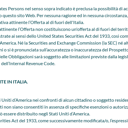
States Persons nel senso sopra indicato è preclusa la possibilità di
so questo sito Web. Per nessuna ragione ed in nessuna circostanza, 
va attinente l’Offerta al di fuori dell'Italia.
tinente l’Offerta non costituiscono un'offerta al di fuori del territ
rate ai sensi dello United States Securities Act del 1933, così co
 d’America. Né la Securities and Exchange Commission (la SEC) né altr
i o si è pronunciata sull’accuratezza o inaccuratezza del Prospet
elle Obbligazioni sarà soggetto alle limitazioni previste dalla legis
a) dell’Internal Revenue Code.
E IN ITALIA.
 Uniti d’America nei confronti di alcun cittadino o soggetto reside
atti non siano consentiti in assenza di specifiche esenzioni o autori
essere distribuito negli Stati Uniti d’America.
curities Act del 1933, come successivamente modificata/o, l’espre