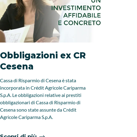
Obbligazioni ex CR
Obbl
Cesena
Car
Cassa di Risparmio di Cesena è stata
Le obbligaz
incorporata in Crédit Agricole Cariparma
obbligazio
S.p.A. Le obbligazioni relative ai prestiti
Rimini son
obbligazionari di Cassa di Risparmio di
Cariparma 
Cesena sono state assunte da Crédit
Agricole Cariparma S.p.A.
Scopri di più
Scopri 