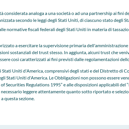
 considerata analoga a una società o ad una partnership ai fini del
nizzata secondo le leggi degli Stati Uniti, di ciascuno stato degli S
lle normative fiscali federali degli Stati Uniti in materia di tassaz
torizzato a esercitare la supervisione primaria dell'amministrazione
isioni sostanziali del trust stesso. In aggiunta, alcuni trust che v
re così caratterizzati ai fini previsti dalle regolamentazioni dell
li Stati Uniti d'America, comprensivi degli stati e del Distretto di C
 degli Stati Uniti d'America. Le Obbligazioni non possono essere v
of Securities Regulations 1995” e alle disposizioni applicabili del
è necessario leggere attentamente quanto sotto riportato e selezion
 a questa sezione.