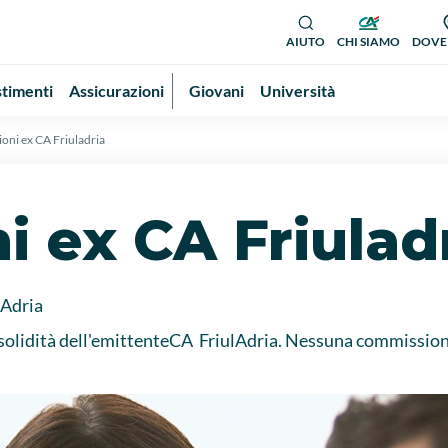
AIUTO
CHI SIAMO
DOVE
stimenti
Assicurazioni
Giovani
Università
oni ex CA Friuladria
i ex CA Friulad
lAdria
e la solidità dell'emittenteCA FriulAdria. Nessuna commissio